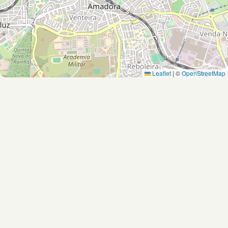
Leaflet
|
©
OpenStreetMap