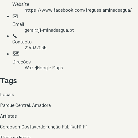
Website
https://www.facebook.com/freguesiaminadeagua/
✉️
Email
geral@jf-minadeagua.pt
📞
Contacto
214932035
🗺️
Direções
Waze
|
Google Maps
Tags
Locais
Parque Central, Amadora
Artistas
Cordosom
Costaverde
Função Públika
Hi-Fi
Tipos de Festa