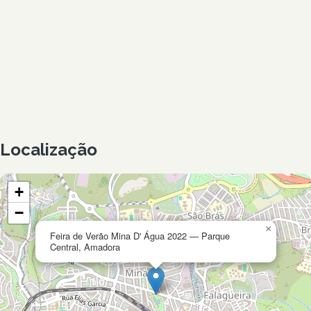
Localização
+
−
×
Feira de Verão Mina D' Água 2022 — Parque
Central, Amadora