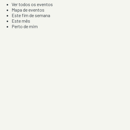
Ver todos os eventos
Mapa de eventos
Este fim de semana
Este mês
Perto de mim
Por artista, local e tipo de festa
Por Localização
Todos os distritos
Distrito de Braga
Distrito do Porto
Distrito de Lisboa
Distrito de Faro
Informação
Sobre Nós
Contacto
Privacidade e Condições
Aviso de Cookies
Redes Sociais