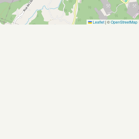
Leaflet
|
©
OpenStreetMap