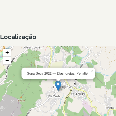
Localização
+
−
×
Sopa Seca 2022 — Dias Igrejas, Penafiel