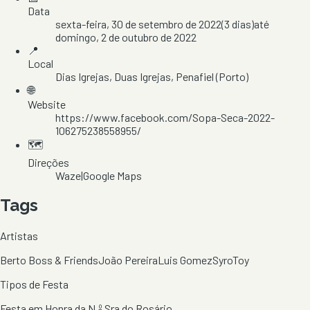
Data
sexta-feira, 30 de setembro de 2022
(
3
dias)
até
domingo, 2 de outubro de 2022
📍
Local
Dias Igrejas
, Duas Igrejas
, Penafiel
(Porto)
🌐
Website
https://www.facebook.com/Sopa-Seca-2022-
106275238558955/
🗺️
Direções
Waze
|
Google Maps
Tags
Artistas
Berto Boss & Friends
João Pereira
Luis Gomez
Syro
Toy
Tipos de Festa
Festa em Honra da N.º Sra do Rosário