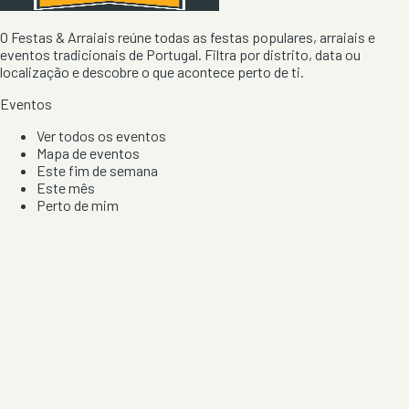
O Festas & Arraiais reúne todas as festas populares, arraiais e
eventos tradicionais de Portugal. Filtra por distrito, data ou
localização e descobre o que acontece perto de ti.
Eventos
Ver todos os eventos
Mapa de eventos
Este fim de semana
Este mês
Perto de mim
Por artista, local e tipo de festa
Por Localização
Todos os distritos
Distrito de Braga
Distrito do Porto
Distrito de Lisboa
Distrito de Faro
Informação