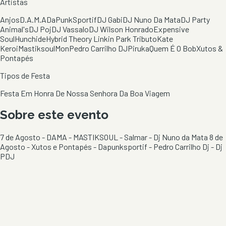
Artistas
Anjos
D.A.M.A
DaPunkSportif
DJ Gabi
DJ Nuno Da Mata
DJ Party
Animal's
DJ Poj
DJ Vassalo
DJ Wilson Honrado
Expensive
Soul
Hunchide
Hybrid Theory Linkin Park Tributo
Kate
Keroi
Mastiksoul
Mon
Pedro Carrilho DJ
Piruka
Quem É O Bob
Xutos &
Pontapés
Tipos de Festa
Festa Em Honra De Nossa Senhora Da Boa Viagem
Sobre este evento
7 de Agosto - DAMA - MASTIKSOUL - Salmar - Dj Nuno da Mata 8 de
Agosto - Xutos e Pontapés - Dapunksportif - Pedro Carrilho Dj - Dj
PDJ