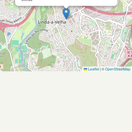
Leaflet
|
©
OpenStreetMap