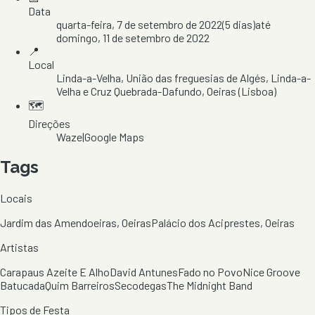
Data
quarta-feira, 7 de setembro de 2022
(
5
dias)
até
domingo, 11 de setembro de 2022
📍
Local
Linda-a-Velha
, União das freguesias de Algés, Linda-a-
Velha e Cruz Quebrada-Dafundo
, Oeiras
(Lisboa)
🗺️
Direções
Waze
|
Google Maps
Tags
Locais
Jardim das Amendoeiras, Oeiras
Palácio dos Aciprestes, Oeiras
Artistas
Carapaus Azeite E Alho
David Antunes
Fado no Povo
Nice Groove
Batucada
Quim Barreiros
Secodegas
The Midnight Band
Tipos de Festa