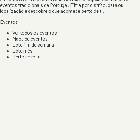
eventos tradicionais de Portugal. Filtra por distrito, data ou
localização e descobre o que acontece perto de ti.
Eventos
Ver todos os eventos
Mapa de eventos
Este fim de semana
Este mês
Perto de mim
Por artista, local e tipo de festa
Por Localização
Todos os distritos
Distrito de Braga
Distrito do Porto
Distrito de Lisboa
Distrito de Faro
Informação
Sobre Nós
Contacto