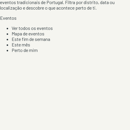
eventos tradicionais de Portugal. Filtra por distrito, data ou
localização e descobre o que acontece perto de ti.
Eventos
Ver todos os eventos
Mapa de eventos
Este fim de semana
Este mês
Perto de mim
Por artista, local e tipo de festa
Por Localização
Todos os distritos
Distrito de Braga
Distrito do Porto
Distrito de Lisboa
Distrito de Faro
Informação
Sobre Nós
Contacto
Privacidade e Condições