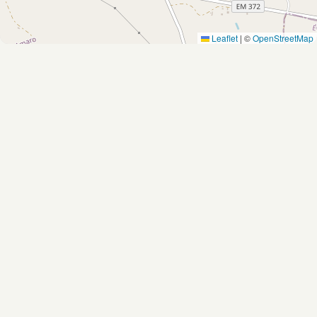
Leaflet
|
©
OpenStreetMap