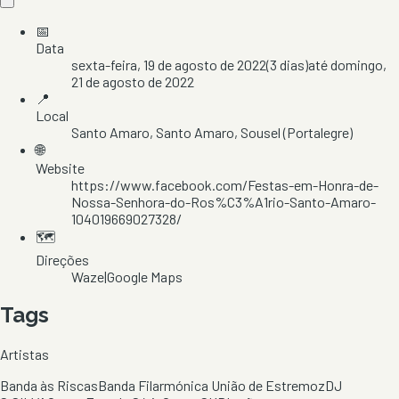
📅
Data
sexta-feira, 19 de agosto de 2022
(
3
dias)
até
domingo,
21 de agosto de 2022
📍
Local
Santo Amaro
, Santo Amaro
, Sousel
(Portalegre)
🌐
Website
https://www.facebook.com/Festas-em-Honra-de-
Nossa-Senhora-do-Ros%C3%A1rio-Santo-Amaro-
104019669027328/
🗺️
Direções
Waze
|
Google Maps
Tags
Artistas
Banda às Riscas
Banda Filarmónica União de Estremoz
DJ