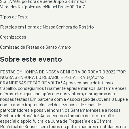
S.SILVA
Grupo Fora de Série
Grupo SKB
Irmãos
Verdades
Kalipolemusic
Miguel Bravo
OS RAIZ
Tipos de Festa
Festejos em Honra de Nossa Senhora do Rosário
Organizações
Comissao de Festas de Santo Amaro
Sobre este evento
FESTAS EM HONRA DE NOSSA SENHORA DO ROSÁRIO 2022 "POR
NOSSA SENHORA DO ROSÁRIO E PELA TRADIÇÃO" AS
GRANDIOSAS ESTÃO DE VOLTA! Após semanas de intenso
trabalho, conseguimos finalmente apresentar aos Santamarenses
e forasteiros que ano após ano nos visitam, o programa das
nossas festas! Em parceria com a Associação de Jovens O Lupe e
com o apoio imprescindível de dezenas e dezenas de
patrocinadores é possível honrar, os Santamarenses e a Nossa
Senhora do Rosário! Agradecemos também de forma muito
especial o apoio fulcral da Junta de Freguesia e da Câmara
Municipal de Sousel, sem todos os patrocínadores e entidades era