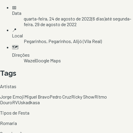
📅
Data
quarta-feira, 24 de agosto de 2022
(
6
dias)
até
segunda-
feira, 29 de agosto de 2022
📍
Local
Pegarinhos
, Pegarinhos
, Alijó
(Vila Real)
🗺️
Direções
Waze
|
Google Maps
Tags
Artistas
Jorge Emoji
Miguel Bravo
Pedro Cruz
Ricky Show
Ritmo
Douro
RV
Uskadkasa
Tipos de Festa
Romaria