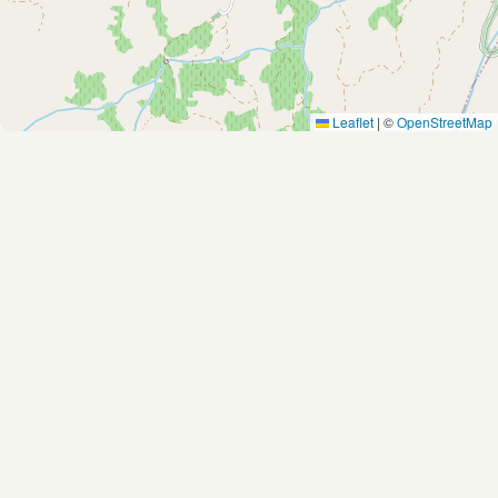
Leaflet
|
©
OpenStreetMap