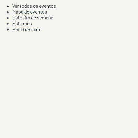
Ver todos os eventos
Mapa de eventos
Este fim de semana
Este mês
Perto de mim
Por artista, local e tipo de festa
Por Localização
Todos os distritos
Distrito de Braga
Distrito do Porto
Distrito de Lisboa
Distrito de Faro
Informação
Sobre Nós
Contacto
Privacidade e Condições
Aviso de Cookies
Redes Sociais