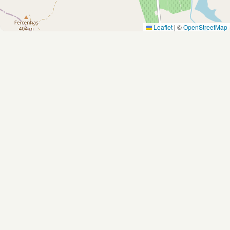
Leaflet
|
©
OpenStreetMap