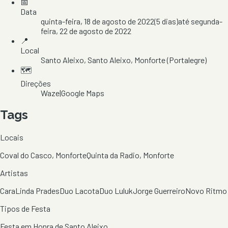
📅
Data
quinta-feira, 18 de agosto de 2022
(
5
dias)
até
segunda-
feira, 22 de agosto de 2022
📍
Local
Santo Aleixo
, Santo Aleixo
, Monforte
(Portalegre)
🗺️
Direções
Waze
|
Google Maps
Tags
Locais
Coval do Casco, Monforte
Quinta da Radio, Monforte
Artistas
CaraLinda Prades
Duo Lacota
Duo Luluk
Jorge Guerreiro
Novo Ritmo
Tipos de Festa
Festa em Honra de Santo Aleixo