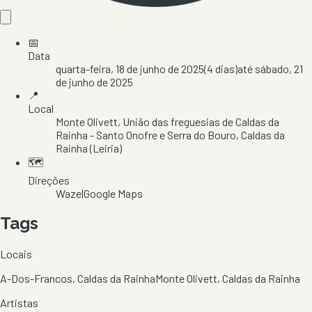
📅
Data
quarta-feira, 18 de junho de 2025
(
4
dias)
até
sábado, 21
de junho de 2025
📍
Local
Monte Olivett
, União das freguesias de Caldas da
Rainha - Santo Onofre e Serra do Bouro
, Caldas da
Rainha
(Leiria)
🗺️
Direções
Waze
|
Google Maps
Tags
Locais
A-Dos-Francos, Caldas da Rainha
Monte Olivett, Caldas da Rainha
Artistas