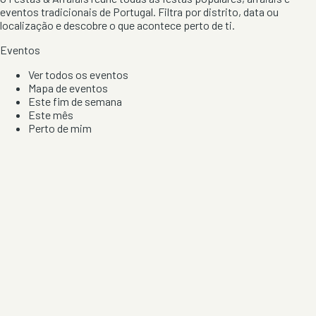
eventos tradicionais de Portugal. Filtra por distrito, data ou
localização e descobre o que acontece perto de ti.
Eventos
Ver todos os eventos
Mapa de eventos
Este fim de semana
Este mês
Perto de mim
Por artista, local e tipo de festa
Por Localização
Todos os distritos
Distrito de Braga
Distrito do Porto
Distrito de Lisboa
Distrito de Faro
Informação
Sobre Nós
Contacto