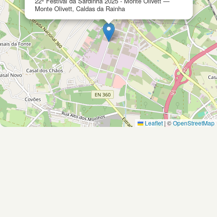
22º Festival da Sardinha 2025 - Monte Olivett —
Monte Olivett, Caldas da Rainha
Leaflet
|
©
OpenStreetMap