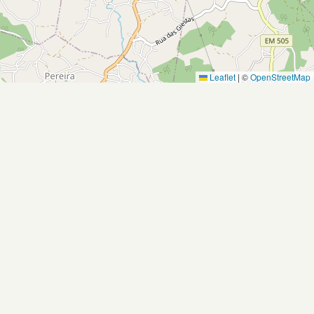
Leaflet
|
©
OpenStreetMap