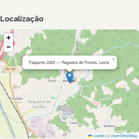
Localização
+
−
×
Fesponte 2022 — Regueira de Pontes, Leiria
Leaflet
|
©
OpenStreetMap