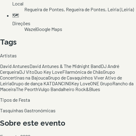
Local
Regueira de Pontes
, Regueira de Pontes
, Leiria
(Leiria)
🗺️
Direções
Waze
|
Google Maps
Tags
Artistas
David Antunes
David Antunes & The Midnight Band
DJ André
Cerqueira
DJ Vito
Duo Key Love
Filarmónica de Chãs
Grupo
Concertinas na Bajouca
Grupo de Cavaquinhos Viver Ativo de
Leiria
Grupo de dança KATDANCING
Key Love
ONE Grupo
Rancho da
Maceira
The Peorth
Vulgo Bandalheiro Rock&Blues
Tipos de Festa
Tasquinhas Gastronómicas
Sobre este evento