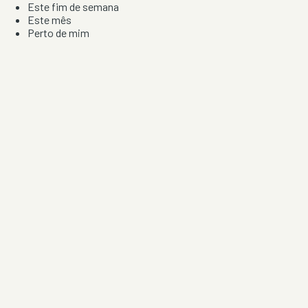
Este fim de semana
Este mês
Perto de mim
Por artista, local e tipo de festa
Por Localização
Todos os distritos
Distrito de Braga
Distrito do Porto
Distrito de Lisboa
Distrito de Faro
Informação
Sobre Nós
Contacto
Privacidade e Condições
Aviso de Cookies
Redes Sociais
©
2026
Festas & Arraiais. Todos os direitos reservados.