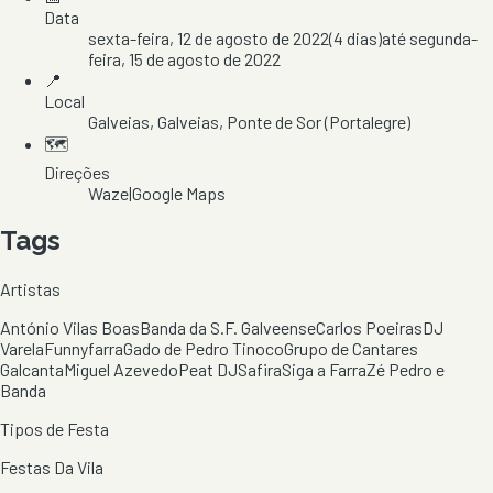
Data
sexta-feira, 12 de agosto de 2022
(
4
dias)
até
segunda-
feira, 15 de agosto de 2022
📍
Local
Galveias
, Galveias
, Ponte de Sor
(Portalegre)
🗺️
Direções
Waze
|
Google Maps
Tags
Artistas
António Vilas Boas
Banda da S.F. Galveense
Carlos Poeiras
DJ
Varela
Funnyfarra
Gado de Pedro Tinoco
Grupo de Cantares
Galcanta
Miguel Azevedo
Peat DJ
Safira
Siga a Farra
Zé Pedro e
Banda
Tipos de Festa
Festas Da Vila