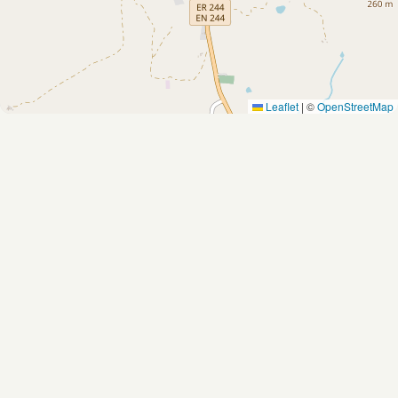
Leaflet
|
©
OpenStreetMap