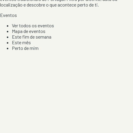
localização e descobre o que acontece perto de ti.
Eventos
Ver todos os eventos
Mapa de eventos
Este fim de semana
Este mês
Perto de mim
Por artista, local e tipo de festa
Por Localização
Todos os distritos
Distrito de Braga
Distrito do Porto
Distrito de Lisboa
Distrito de Faro
Informação
Sobre Nós
Contacto
Privacidade e Condições