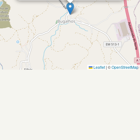
Leaflet
|
©
OpenStreetMap