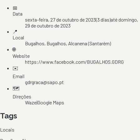
📅
Data
sexta-feira, 27 de outubro de 2023
(
3
dias)
até
domingo,
29 de outubro de 2023
📍
Local
Bugalhos
, Bugalhos
, Alcanena
(Santarém)
🌐
Website
https://www.facebook.com/BUGALHOS.GDRG
✉️
Email
gdrgraca@sapo.pt
🗺️
Direções
Waze
|
Google Maps
Tags
Locais