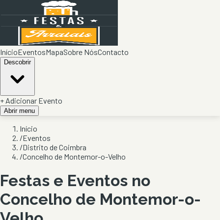
Início
Eventos
Mapa
Sobre Nós
Contacto
Descobrir
+ Adicionar Evento
Abrir menu
Início
/
Eventos
/
Distrito de Coimbra
/
Concelho de Montemor-o-Velho
Festas e Eventos no
Concelho de
Montemor-o-
Velho