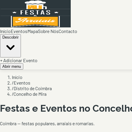
Início
Eventos
Mapa
Sobre Nós
Contacto
Descobrir
+ Adicionar Evento
Abrir menu
Início
/
Eventos
/
Distrito de Coimbra
/
Concelho de Mira
Festas e Eventos no Concel
Coimbra
— festas populares, arraiais e romarias.