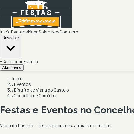
Início
Eventos
Mapa
Sobre Nós
Contacto
Descobrir
+ Adicionar Evento
Abrir menu
Início
/
Eventos
/
Distrito de Viana do Castelo
/
Concelho de Caminha
Festas e Eventos no Concel
Viana do Castelo
— festas populares, arraiais e romarias.