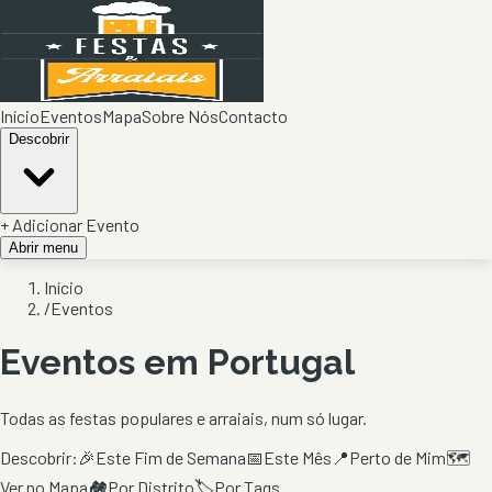
Início
Eventos
Mapa
Sobre Nós
Contacto
Descobrir
+ Adicionar Evento
Abrir menu
Início
/
Eventos
Eventos em Portugal
Todas as festas populares e arraiais, num só lugar.
Descobrir:
🎉
Este Fim de Semana
📅
Este Mês
📍
Perto de Mim
🗺️
Ver no Mapa
🏘️
Por Distrito
🏷️
Por Tags