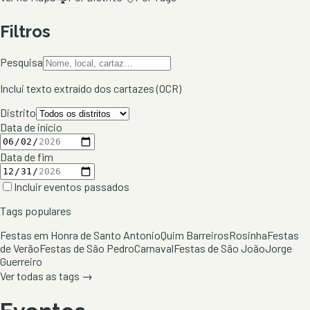
Filtros
Pesquisa
Inclui texto extraído dos cartazes (OCR)
Distrito
Data de início
Data de fim
Incluir eventos passados
Tags populares
Festas em Honra de Santo Antonio
Quim Barreiros
Rosinha
Festas
de Verão
Festas de São Pedro
Carnaval
Festas de São João
Jorge
Guerreiro
Ver todas as tags →