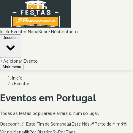
Início
Eventos
Mapa
Sobre Nós
Contacto
Descobrir
+ Adicionar Evento
Abrir menu
Início
/
Eventos
Eventos em Portugal
Todas as festas populares e arraiais, num só lugar.
Descobrir:
🎉
Este Fim de Semana
📅
Este Mês
📍
Perto de Mim
🗺️
Ver no Mapa
🏘️
Por Distrito
🏷️
Por Tags